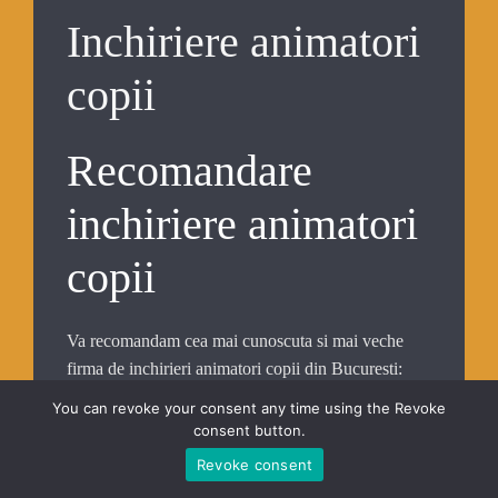
Inchiriere animatori
copii
Recomandare
inchiriere animatori
copii
Va recomandam cea mai cunoscuta si mai veche
firma de inchirieri animatori copii din Bucuresti:
Firma
SC Clown Party SRL
, veche din 2007, este
You can revoke your consent any time using the Revoke
inca pe piata si ofera serviciile:
consent button.
Revoke consent
organizari petreceri copii
inchiriere animatori copii